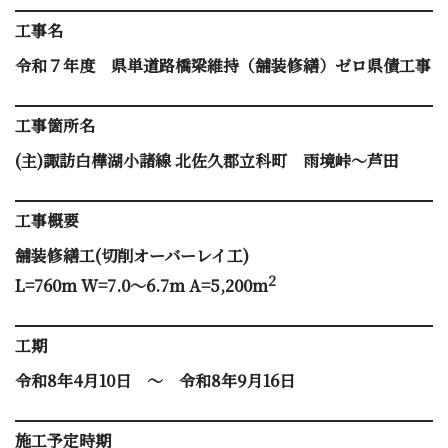
工事名
令和７年度 県単道路橋梁維持（舗装修繕）ゼロ県債工事
工事箇所名
(主)諏訪白樺湖小諸線 北佐久郡立科町 雨境峠～芦田
工事概要
舗装修繕工(切削オーバーレイ工)
2
L=760m W=7.0～6.7m A=5,200m
工期
令和8年4月10日 ～ 令和8年9月16日
施工予定時期