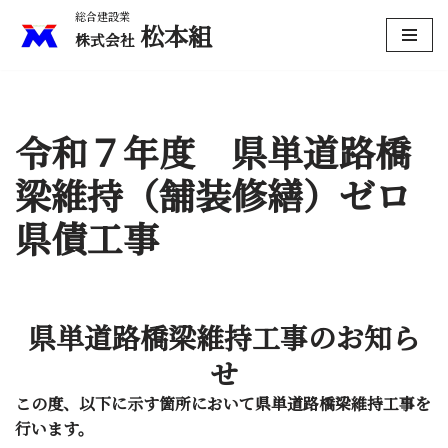
松本組
コ
ン
テ
ン
令和７年度 県単道路橋
ツ
へ
梁維持（舗装修繕）ゼロ
ス
県債工事
キ
ッ
プ
県単道路橋梁維持工事のお知ら
せ
この度、以下に示す箇所において県単道路橋梁維持工事を
行います。